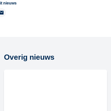
it nieuws
kedIn
Email
Overig nieuws