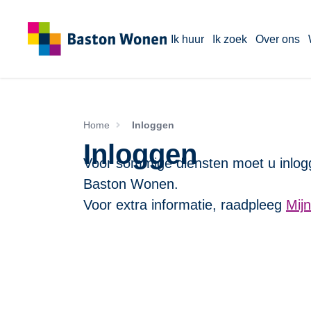
Ik huur
Ik zoek
Over ons
Home
Inloggen
Inloggen
Voor sommige diensten moet u inlog
Baston Wonen.
Voor extra informatie, raadpleeg
Mij