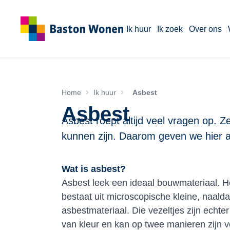
Ik huur
Ik zoek
Over ons
Home
Ik huur
Asbest
Asbest
Asbest roept altijd veel vragen op.
kunnen zijn. Daarom geven we hier 
Wat is asbest?
Asbest leek een ideaal bouwmateriaal. He
bestaat uit microscopische kleine, naalda
asbestmateriaal. Die vezeltjes zijn echte
van kleur en kan op twee manieren zijn 