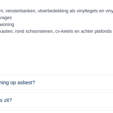
llijm, vensterbanken, vloerbedekking als vinyltegels en v
garages
e woning
rkasten, rond schoorstenen, cv-ketels en achter plafond
)
ning op asbest?
s zit?